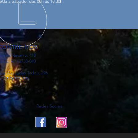
da a Sábado, das 08h às 18:30h.
CONTRE-NOS
orais Navarro, 418
aulo, SP 02733-040
ua São Judas Tadeu, 296
 - SP 06708-520
Redes Sociais