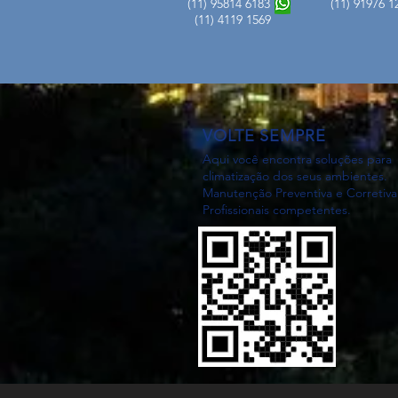
(11) 95814 6183 (11) 9197
(11) 4119 1569
VOLTE SEMPRE
Aqui você encontra soluções para
climatização dos seus ambientes.
Manutenção Preventiva e Corretiva
Profissionais competentes.