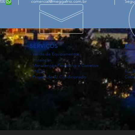
6 1200
comercial@meggafrio.com.br
Segun
SERVIÇOS
EN
- Venda de Equipamentos
Rua M
- Instalação
São P
.
- Manutenção Preventiva e Corretiva
- PMOC
Rua R
- Projeto de Ar Condicionado
Cotia