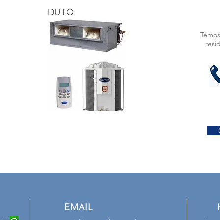
DUTO
Temos
resi
EMAIL