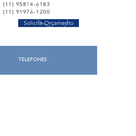
(11) 95814-6183
(11) 91976-1200
Solicite Orçamento
TELEFONES
(11) 95814 6183
(11)
91976 1200
(11) 4119
1569
EMAIL
comercial@meggafrio.com.br
HORÁRIOS