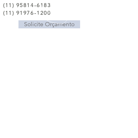
(11) 95814-6183
(11) 91976-1200
Solicite Orçamento
TELEFONES
(11) 95814 6183
(11)
91976 1200
(11) 4119
1569
EMAIL
comercial@meggafrio.com.br
HORÁRIOS
Segunda a Sábado, das