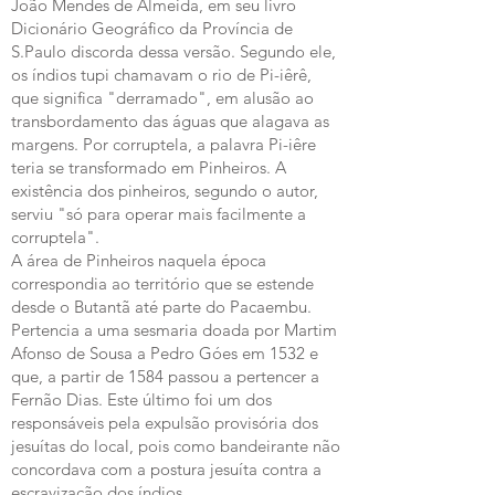
João Mendes de Almeida, em seu livro
Dicionário Geográfico da Província de
S.Paulo discorda dessa versão. Segundo ele,
os índios tupi chamavam o rio de Pi-iêrê,
que significa "derramado", em alusão ao
transbordamento das águas que alagava as
margens. Por corruptela, a palavra Pi-iêre
teria se transformado em Pinheiros. A
existência dos pinheiros, segundo o autor,
serviu "só para operar mais facilmente a
corruptela".
A área de Pinheiros naquela época
correspondia ao território que se estende
desde o Butantã até parte do Pacaembu.
Pertencia a uma sesmaria doada por Martim
Afonso de Sousa a Pedro Góes em 1532 e
que, a partir de 1584 passou a pertencer a
Fernão Dias. Este último foi um dos
responsáveis pela expulsão provisória dos
jesuítas do local, pois como bandeirante não
concordava com a postura jesuíta contra a
escravização dos índios.