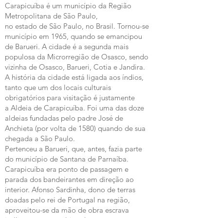
Carapicuíba é um
município
da
Região
Metropolitana de São Paulo
,
no
estado
de
São Paulo
, no
Brasil
. Tornou-se
município em
1965
, quando se emancipou
de
Barueri
. A cidade é a segunda mais
populosa da Microrregião de
Osasco
, sendo
vizinha de
Osasco
,
Barueri
,
Cotia
e
Jandira
.
A história da cidade está ligada aos
índios
,
tanto que um dos locais culturais
obrigatórios para visitação é justamente
a
Aldeia de Carapicuíba
. Foi uma das doze
aldeias fundadas pelo padre
José de
Anchieta
(por volta de 1580) quando de sua
chegada a
São Paulo
.
Pertenceu a
Barueri
, que, antes, fazia parte
do município de
Santana de Parnaíba
.
Carapicuíba era ponto de passagem e
parada dos
bandeirantes
em direção ao
interior.
Afonso Sardinha
, dono de terras
doadas pelo rei de
Portugal
na região,
aproveitou-se da mão de obra
escrava